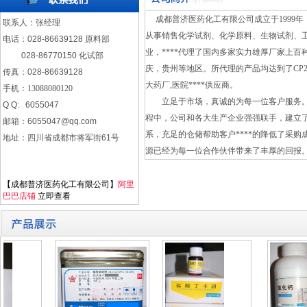
成都普济医药化工有限公司成立于1999年
联系人：张经理
从事销售化学试剂、化学原料、生物试剂、
电话：028-86639128 原料部
业，****代理了国内多家实力雄厚厂家上百
028-86770150 化试部
庆，贵州等地区。所代理的产品均达到了CP2
传真：028-86639128
大药厂,医院****供应商。
手机：
13088080120
立足于市场，真诚的为每一位客户服务。
Q Q: 6055047
程中，公司和各大生产企业强强联手，建立
邮箱：
6055047@qq.com
系，充足的仓储帮助客户****的降低了采购
地址：四川省成都市将军街61号
源已经为每一位合作伙伴带来了丰厚的回报
【成都普济医药化工有限公司】
阿里
巴巴店铺
立即查看