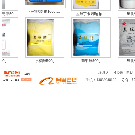
磺胺嘧啶银100g.…
毒液50…
盐酸丁卡因5g.jp…
氯化钙 
0g
水杨酸500g
苯甲酸500g
氧化锌 
联系人：张经理 电话：02
手机：
13088080120
Q Q: 60